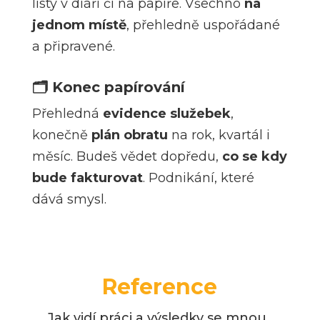
listy v diáři či na papíře. Všechno
na
jednom místě
, přehledně uspořádané
a připravené.
🗂
Konec papírování
Přehledná
evidence služebek
,
konečně
plán obratu
na rok, kvartál i
měsíc. Budeš vědet dopředu,
co se kdy
bude fakturovat
. Podnikání, které
dává smysl.
Reference
Jak vidí práci a výsledky se mnou..