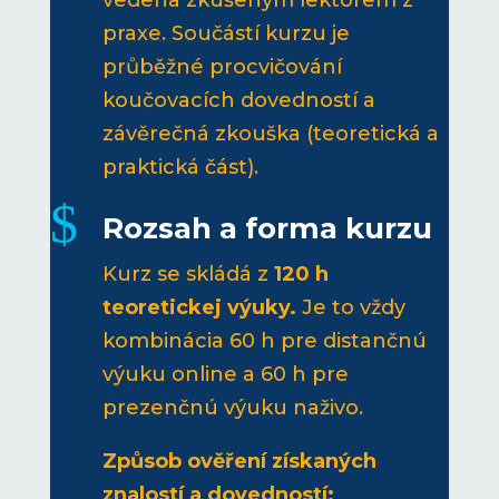
vedena zkušeným lektorem z
praxe. Součástí kurzu je
průběžné procvičování
koučovacích dovedností a
závěrečná zkouška (teoretická a
praktická část).
$
Rozsah a forma kurzu
Kurz se skládá z
120 h
teoretickej výuky.
Je to vždy
kombinácia 60 h pre distančnú
výuku online a 60 h pre
prezenčnú výuku naživo.
Způsob ověření získaných
znalostí a dovedností: