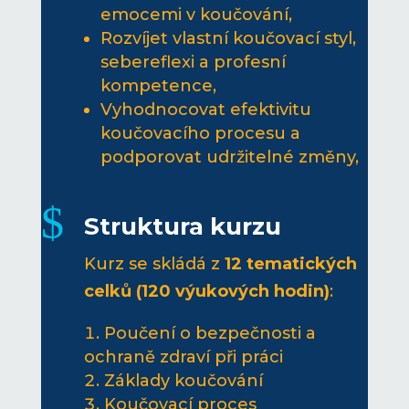
emocemi v koučování,
Rozvíjet vlastní koučovací styl,
sebereflexi a profesní
kompetence,
Vyhodnocovat efektivitu
koučovacího procesu a
podporovat udržitelné změny,
$
Struktura kurzu
Kurz se skládá z
12 tematických
celků (120 výukových hodin)
:
Poučení o bezpečnosti a
ochraně zdraví při práci
Základy koučování
Koučovací proces