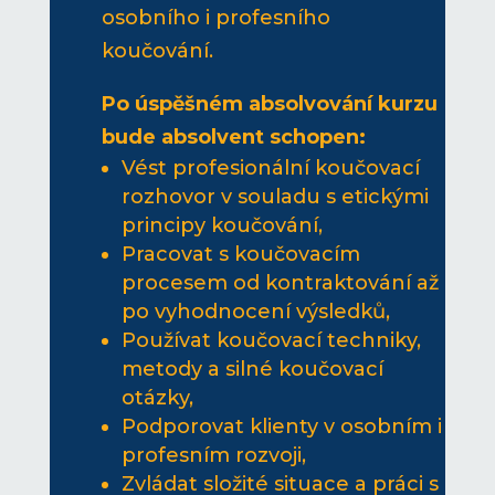
osobního i profesního
koučování.
Po úspěšném absolvování kurzu
bude absolvent schopen:
Vést profesionální koučovací
rozhovor v souladu s etickými
principy koučování,
Pracovat s koučovacím
procesem od kontraktování až
po vyhodnocení výsledků,
Používat koučovací techniky,
metody a silné koučovací
otázky,
Podporovat klienty v osobním i
profesním rozvoji,
Zvládat složité situace a práci s