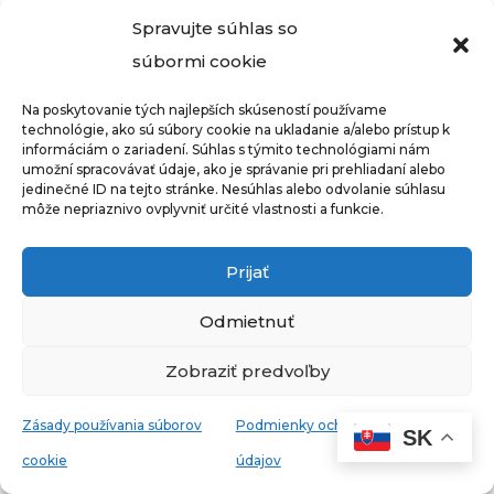
Spravujte súhlas so
Marcela Jahodová
Obchodník pre investície a
súbormi cookie
dotačný poradca pri FVE
,
Na poskytovanie tých najlepších skúseností používame
Marcela Jahodová
technológie, ako sú súbory cookie na ukladanie a/alebo prístup k
informáciám o zariadení. Súhlas s týmito technológiami nám
umožní spracovávať údaje, ako je správanie pri prehliadaní alebo
jedinečné ID na tejto stránke. Nesúhlas alebo odvolanie súhlasu
môže nepriaznivo ovplyvniť určité vlastnosti a funkcie.
Prijať
Odmietnuť
Zobraziť predvoľby
J
e z obchodního prostředí, je
vždy připravená, má jasnou
Zásady používania súborov
Podmienky ochrany osobných
SK
strukturu, jde cítiť, že je
cookie
údajov
profesionálka