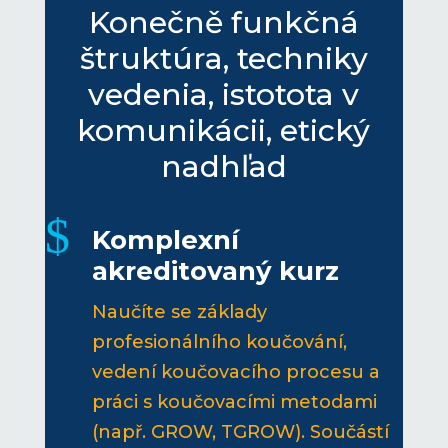
Konečně funkčná
štruktúra, techniky
vedenia, istotota v
komunikácii, etický
nadhľad
$
Komplexní
akreditovaný kurz
Naučíte se základy
profesionálního koučování,
vedení koučovacího procesu a
práci s koučovacími metodami
(např. GROW, TGROW). Součástí