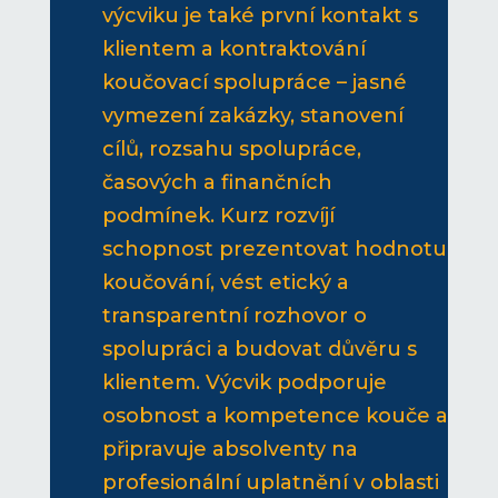
výcviku je také první kontakt s
klientem a kontraktování
koučovací spolupráce – jasné
vymezení zakázky, stanovení
cílů, rozsahu spolupráce,
časových a finančních
podmínek. Kurz rozvíjí
schopnost prezentovat hodnotu
koučování, vést etický a
transparentní rozhovor o
spolupráci a budovat důvěru s
klientem. Výcvik podporuje
osobnost a kompetence kouče a
připravuje absolventy na
profesionální uplatnění v oblasti