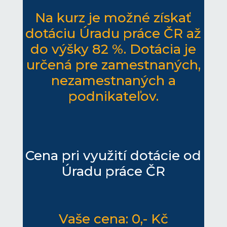
Na kurz je možné získať
dotáciu Úradu práce ČR až
do výšky 82 %. Dotácia je
určená pre zamestnaných,
nezamestnaných a
podnikateľov.
Cena pri využití dotácie od
Úradu práce ČR
Vaše cena: 0,- Kč