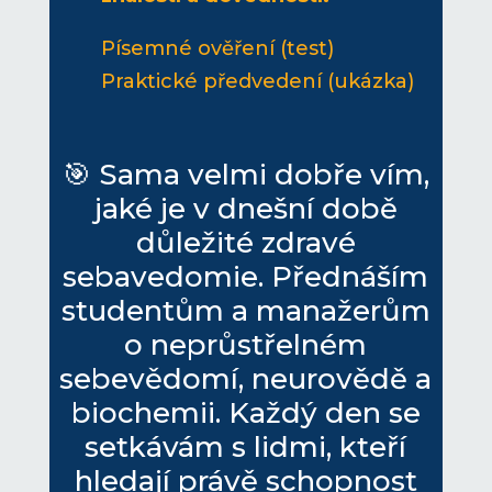
Písemné ověření (test)
Praktické předvedení (ukázka)
🎯 Sama velmi dobře vím,
jaké je v dnešní době
důležité zdravé
sebavedomie. Přednáším
studentům a manažerům
o neprůstřelném
sebevědomí, neurovědě a
biochemii. Každý den se
setkávám s lidmi, kteří
hledají právě schopnost