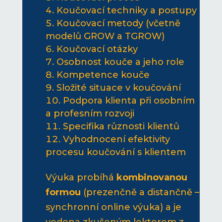
Koučovací techniky a postupy
Koučovací metody (včetně
modelů GROW a TGROW)
Koučovací otázky
Osobnost kouče a jeho role
Kompetence kouče
Složité situace v koučování
Podpora klienta při osobním
a profesním rozvoji
Specifika různosti klientů
Vyhodnocení efektivity
procesu koučování s klientem
Výuka probíhá
kombinovanou
formou
(prezenčně a distančně –
synchronní online výuka) a je