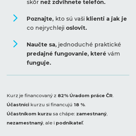
skôr
než zdvihnete telefón.
5
Poznajte,
kto sú vaši
klienti a jak je
co nejrychleji
oslovit.
5
Naučte sa,
jednoduché praktické
predajné fungovanie, které
vám
funguje.
Kurz je financovaný z
82% Úradom práce ČR
.
Účastníci
kurzu si financujú
18 %
.
Účastníkom kurzu
sa chápe:
zamestnaný
,
nezamestnaný
, ale i
podnikateľ
.