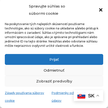
podnikateľov
,
junior obchodníkov
a
Spravujte súhlas so
večných začiatočníkov
v roli obchodníka.
súbormi cookie
Sama som historicky
podnikala i v
Na poskytovanie tých najlepších skúseností používame
ecommerce
, roky som
predávala v
technológie, ako sú súbory cookie na ukladanie a/alebo prístup k
informáciám o zariadení. Súhlas s týmito technológiami nám
kamennej predajni
.
umožní spracovávať údaje, ako je správanie pri prehliadaní alebo
jedinečné ID na tejto stránke. Nesúhlas alebo odvolanie súhlasu
Prešla som si skúsenosťami
od B2C
do
B2B
môže nepriaznivo ovplyvniť určité vlastnosti a funkcie.
a
B2G
.
Lektorovala som majiteľov e-shopov,
Prijať
školila zahraničných obchodníkov. Mojou
Odmietnuť
špecialitou je
biznis development na
český trh
.
Zobraziť predvoľby
Som
Raynet ambasador
.
Zásady používania súborov
Podmienky ochrany osobných
SK
cookie
údajov