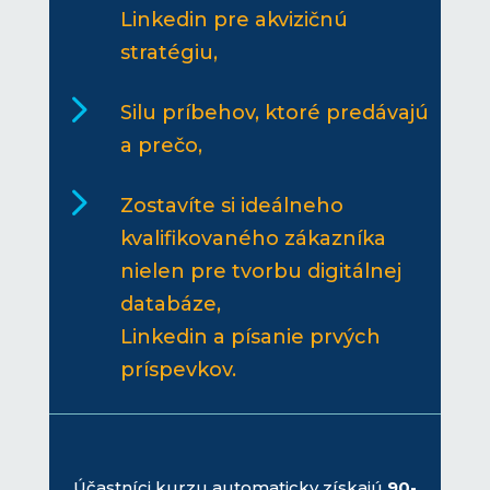
Linkedin pre akvizičnú
stratégiu,
5
Silu príbehov, ktoré predávajú
a prečo,
5
Zostavíte si ideálneho
kvalifikovaného zákazníka
nielen pre tvorbu digitálnej
databáze,
Linkedin a písanie prvých
príspevkov.
Účastníci kurzu automaticky získajú
90-