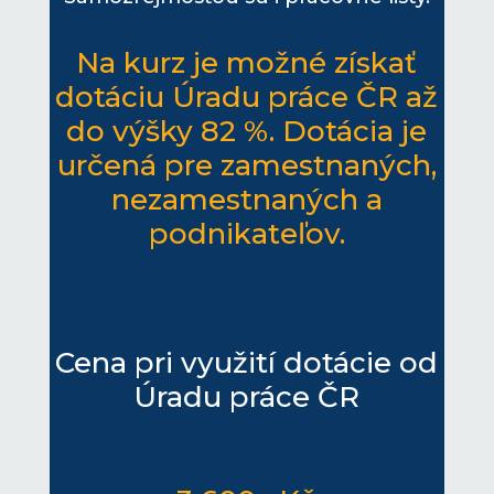
Na kurz je možné získať
dotáciu Úradu práce ČR až
do výšky 82 %. Dotácia je
určená pre zamestnaných,
nezamestnaných a
podnikateľov.
Cena pri využití dotácie od
Úradu práce ČR