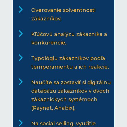
5
Overovanie solventnosti
zákazníkov,
5
Kľúčovú analýzu zákazníka a
konkurencie,
5
Typológiu zákazníkov podľa
temperamentu a ich reakcie,
5
Naučíte sa zostaviť si digitálnu
databázu zákazníkov v dvoch
zákaznickych systémoch
(Raynet, Anabix),
5
Na social selling, využitie