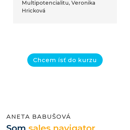
Multipotencialitu
,
Veronika
Hricková
Chcem ísť do kurzu
ANETA BABUŠOVÁ
Som
sales navigator