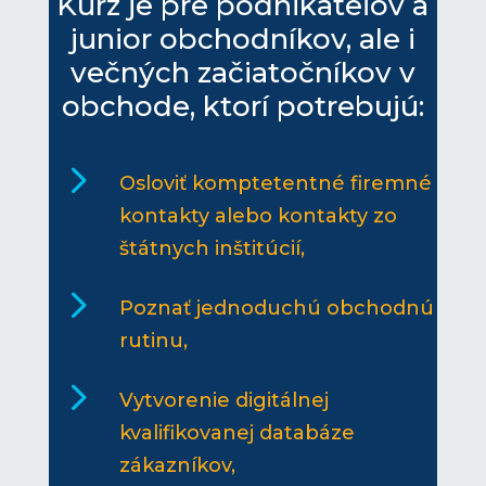
Kurz je pre podnikateľov a
junior obchodníkov, ale i
večných začiatočníkov v
obchode, ktorí potrebujú:
5
Osloviť komptetentné firemné
kontakty alebo kontakty zo
štátnych inštitúcií,
5
Poznať jednoduchú obchodnú
rutinu,
5
Vytvorenie digitálnej
kvalifikovanej databáze
zákazníkov,