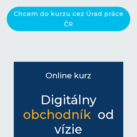
Chcem do kurzu cez Úrad práce
ČR
Online kurz
Digitálny
obchodník
od
vízie